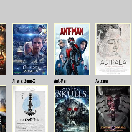
Aliens: Zone-X
Ant-Man
Astraea