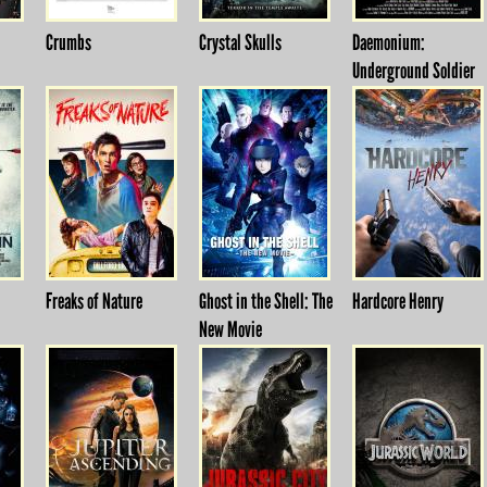
Crumbs
Crystal Skulls
Daemonium:
Underground Soldier
Freaks of Nature
Ghost in the Shell: The
Hardcore Henry
New Movie