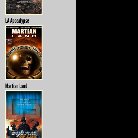
LA Apocalypse
Martian Land