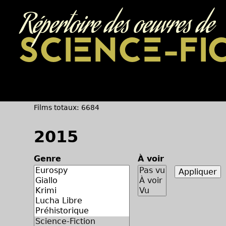
Répertoire des oeuvres de
SCIENCE-FI
Films totaux: 6684
2015
Genre
À voir