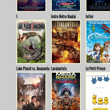
I
Indru Netru Naalai
Infini
Lake Placid vs. Anaconda
Lavalantula
Le Petit Prince