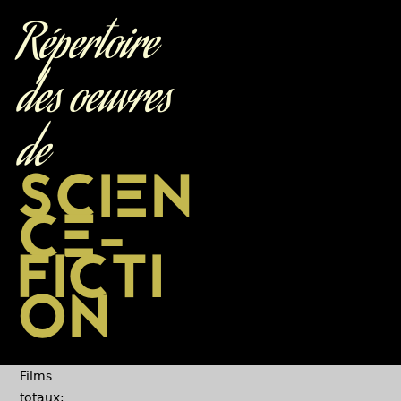
Jump to navigation
Répertoire
des oeuvres
de
SCIEN
CE-
FICTI
ON
Films
totaux: