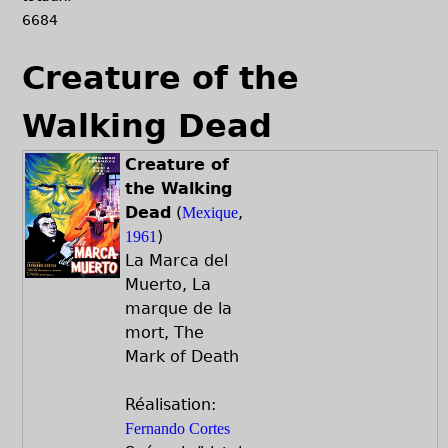
6684
Creature of the
Walking Dead
Creature of
the Walking
Dead
(
,
Mexique
)
1961
La Marca del
Muerto, La
marque de la
mort, The
Mark of Death
Réalisation:
Fernando Cortes