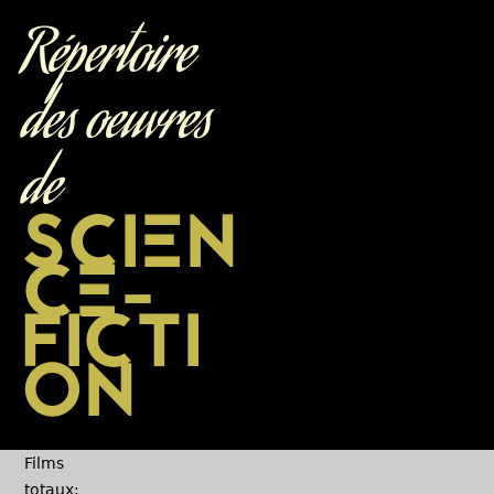
Jump to navigation
Répertoire
des oeuvres
de
SCIEN
CE-
FICTI
ON
Films
totaux: