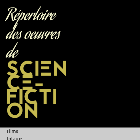
Jump to navigation
Répertoire
des oeuvres
de
SCIEN
CE-
FICTI
ON
Films
totaux: