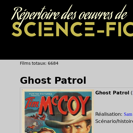
Répertoire des oeuvres de
SCIENCE-FI
Films totaux: 6684
Ghost Patrol
Ghost Patrol
(
Réalisation:
Sam 
Scénario/histoir