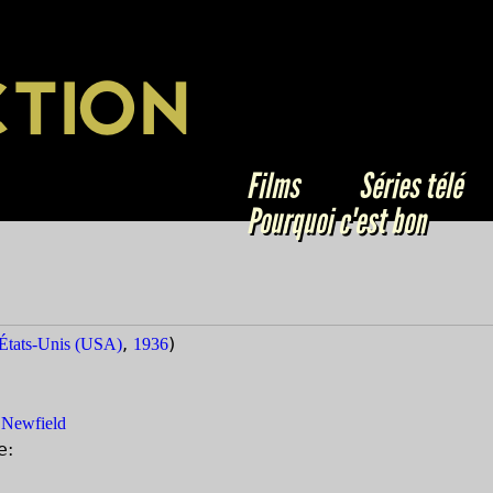
Jump to navigation
CTION
Films
Séries télé
Pourquoi c'est bon
,
)
États-Unis (USA)
1936
Newfield
e: