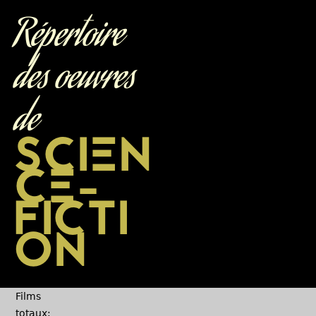
Jump to navigation
Répertoire
des oeuvres
de
SCIEN
CE-
FICTI
ON
Films
totaux: