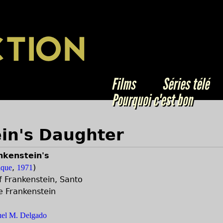
Jump to navigation
CTION
Films
Séries télé
Pourquoi c'est bon
ein's Daughter
nkenstein's
,
)
que
1971
 Frankenstein, Santo
de Frankenstein
el M. Delgado