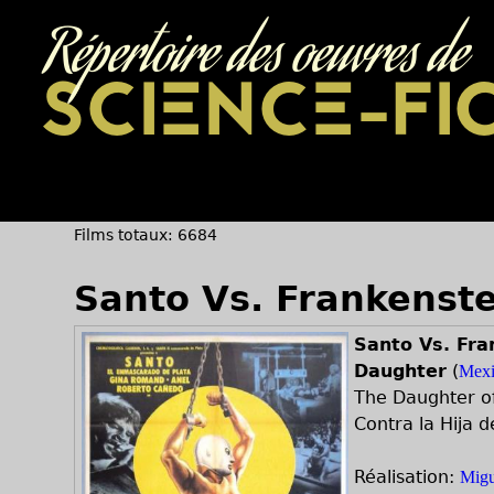
Répertoire des oeuvres de
SCIENCE-FI
Films totaux: 6684
Santo Vs. Frankenst
Santo Vs. Fra
Daughter
(
Mexi
The Daughter of
Contra la Hija 
Réalisation:
Migu