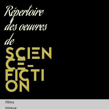
Jump to navigation
Répertoire
des oeuvres
de
SCIEN
CE-
FICTI
ON
Films
totaux: