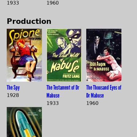
1933
1960
Production
The Spy
The Testament of Dr
The Thousand Eyes of
Mabuse
Dr Mabuse
1928
1933
1960