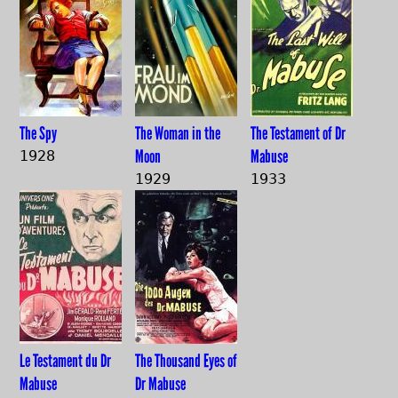
The Spy
The Woman in the
The Testament of Dr
Moon
Mabuse
1928
1929
1933
Le Testament du Dr
The Thousand Eyes of
Mabuse
Dr Mabuse