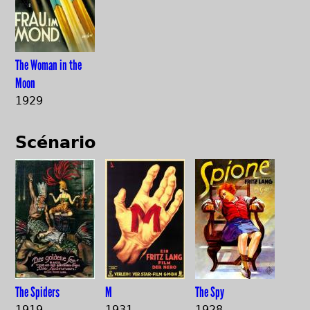
The Woman in the
Moon
1929
Scénario
The Spiders
M
The Spy
1919
1931
1928