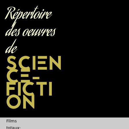
Jump to navigation
Répertoire
des oeuvres
de
SCIEN
CE-
FICTI
ON
Films
totaux: