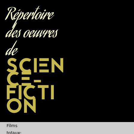
Jump to navigation
Répertoire
des oeuvres
de
SCIEN
CE-
FICTI
ON
Films
totaux: