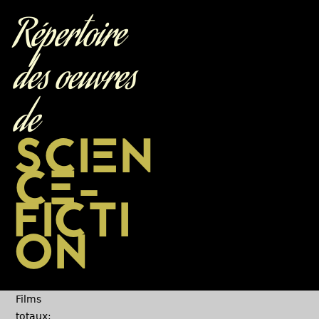
Jump to navigation
Répertoire
des oeuvres
de
SCIEN
CE-
FICTI
ON
Films
totaux: