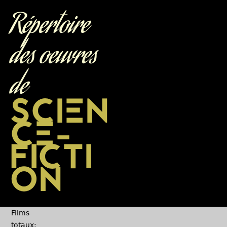
Jump to navigation
Répertoire
des oeuvres
de
SCIEN
CE-
FICTI
ON
Films
totaux: